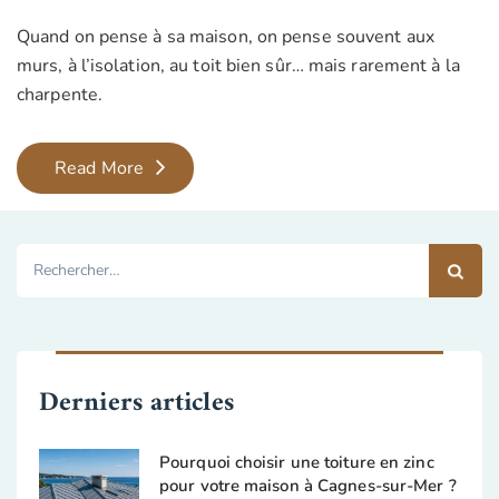
Quand on pense à sa maison, on pense souvent aux
murs, à l’isolation, au toit bien sûr… mais rarement à la
charpente.
Couvreur
Read More
Peymeinade
:
traitement
Rechercher :
et
entretien
de
charpente
Derniers articles
Pourquoi choisir une toiture en zinc
pour votre maison à Cagnes-sur-Mer ?