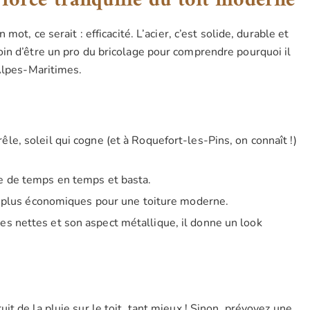
a force tranquille du toit moderne
 mot, ce serait : efficacité. L’acier, c’est solide, durable et
in d’être un pro du bricolage pour comprendre pourquoi il
 Alpes-Maritimes.
êle, soleil qui cogne (et à Roquefort-les-Pins, on connaît !)
ge de temps en temps et basta.
es plus économiques pour une toiture moderne.
nes nettes et son aspect métallique, il donne un look
uit de la pluie sur le toit, tant mieux ! Sinon, prévoyez une