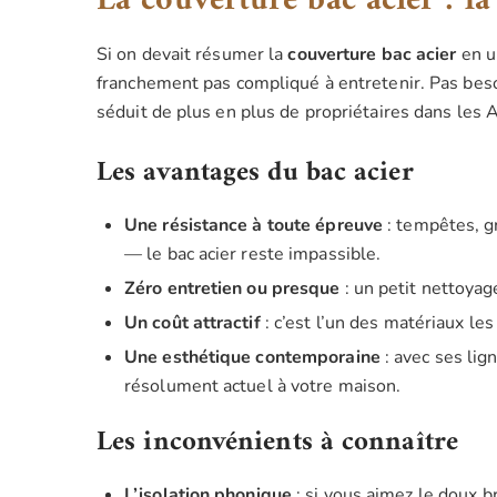
La couverture bac acier : l
Si on devait résumer la
couverture bac acier
en un
franchement pas compliqué à entretenir. Pas beso
séduit de plus en plus de propriétaires dans les
Les avantages du bac acier
Une résistance à toute épreuve
: tempêtes, gr
— le bac acier reste impassible.
Zéro entretien ou presque
: un petit nettoya
Un coût attractif
: c’est l’un des matériaux l
Une esthétique contemporaine
: avec ses lig
résolument actuel à votre maison.
Les inconvénients à connaître
L’isolation phonique
: si vous aimez le doux br