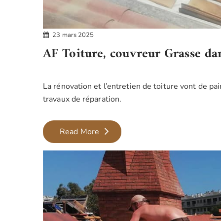
23 mars 2025
AF Toiture, couvreur Grasse da
La rénovation et l’entretien de toiture vont de pa
travaux de réparation.
AF
Read More
Toiture,
couvreur
Grasse
dans
les
Alpes