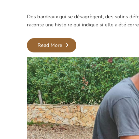
Des bardeaux qui se désagrègent, des solins défo
raconte une histoire qui indique si elle a été co
Réparation
Read More
toiture
:
les
10
problèmes
les
plus
courants